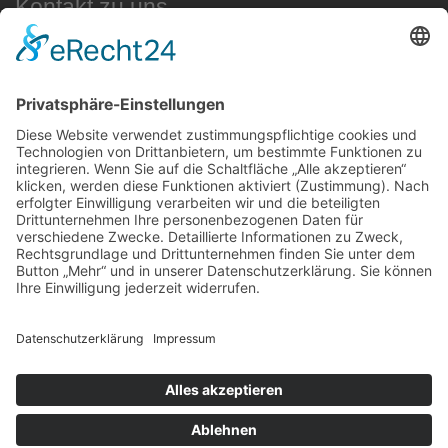
Kontakt zu uns
ESV Amberg e.V.
Am Schanzl 7
92224 Amberg
Social Media
ESV Amberg e.V.
ESV Amberg Leichtathletik
Rechtliches
Impressum
Datenschutz